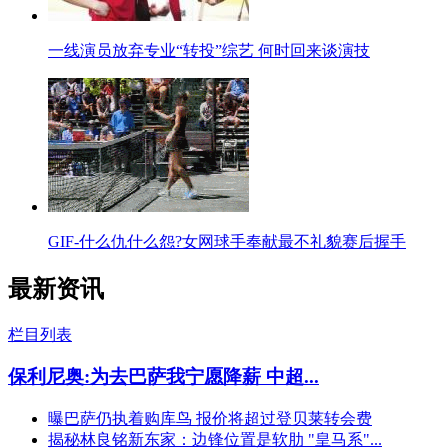
一线演员放弃专业“转投”综艺 何时回来谈演技
GIF-什么仇什么怨?女网球手奉献最不礼貌赛后握手
最新资讯
栏目列表
保利尼奥:为去巴萨我宁愿降薪 中超...
曝巴萨仍执着购库鸟 报价将超过登贝莱转会费
揭秘林良铭新东家：边锋位置是软肋 "皇马系"...