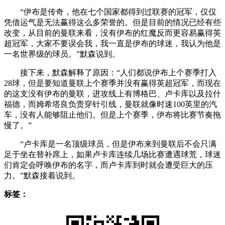
“伊布是传奇，他在七个国家都得到过联赛的冠军，仅仅
凭借运气是无法赢得这么多荣誉的。但是目前的情况已经有些
改变，从目前的曼联来看，没有伊布的红魔反而更容易赢得英
超冠军，大家不要误会我，我一直是伊布的球迷，我认为他是
一名世界级的球员。”默森说到。
接下来，默森解释了原因：“人们都说伊布上个赛季打入
28球，但是要知道曼联上个赛季并没有赢得英超冠军，而现在
的这支没有伊布的曼联，进攻线上有博格巴、卢卡库以及拉什
福德，而姆希塔良负责穿针引线，曼联就像时速100英里的汽
车，没有人能够阻止他们。但是上个赛季，伊布将比赛节奏拖
慢了。”
“卢卡库是一名顶级球员，但是伊布来到曼联后不会只满
足于坐在替补席上，如果卢卡库连续几场比赛遭遇球荒，球迷
们肯定会呼唤伊布的名字，而卢卡库到时就会遭受巨大的压
力。”默森接着说到。
标签：