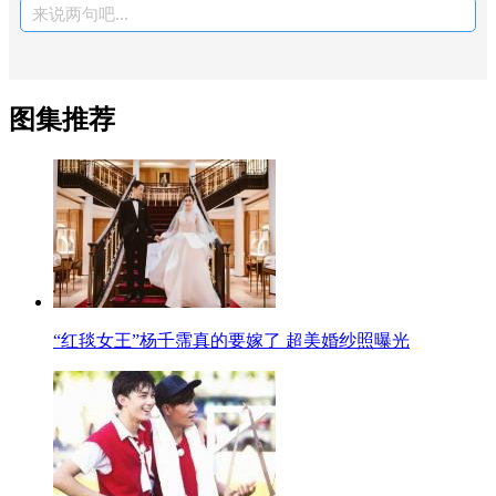
来说两句吧...
图集推荐
“红毯女王”杨千霈真的要嫁了 超美婚纱照曝光