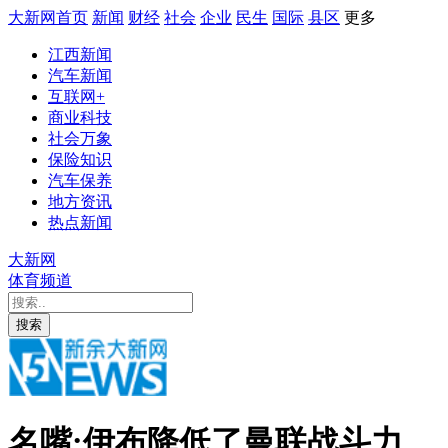
大新网首页
新闻
财经
社会
企业
民生
国际
县区
更多
江西新闻
汽车新闻
互联网+
商业科技
社会万象
保险知识
汽车保养
地方资讯
热点新闻
大新网
体育频道
搜索
名嘴:伊布降低了曼联战斗力