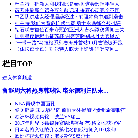
杜兰特：把新人和我相比是奉承 这会毁掉年轻人
芮乃伟刷新全运夺冠年龄记录 参赛心态完全不同
中乙队讲述女经理遇袭经过：劝阻冲突中遭到袭击
杜兰特:我们带着危机感比赛 勇士永远都会被批评
钻石联赛首位百米夺冠的亚洲人 苏炳添仍需闯三关
国羽星夜启程出征苏杯 谢杏芳吻别林丹大秀恩爱
“一带一路”马拉松系列赛海外首站10月吉隆坡开跑
【体坛逗比逗】凯尔特人吃天上馅饼 哈登变回...
栏目TOP
进入体育频道
鲁能周六将热身韩球队 塔尔德利归队未...
NBA再现中国面孔
黎兵辟谣:未见穆里奇 前恒大外援加盟贵州希望渺茫
欧洲杯视频集锦：波兰VS瑞士
2017年世界飞镖锦标赛圆满落幕 范·格文收获冠军
日本名将入江陵介以第七名的成绩闯入100米仰...
欧洲杯视频集锦：俄罗斯VS威尔士