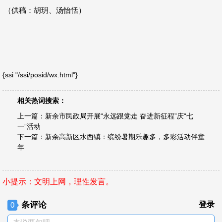
（供稿：胡玥、汤怡恬）
{ssi "/ssi/posid/wx.html"}
相关热词搜索：
上一篇：
新余市民政局开展“永远跟党走 奋进新征程”庆“七
一”活动
下一篇：
新余高新区水西镇：缤纷暑期乐趣多，多彩活动伴童
年
小提示：文明上网，理性发言。
条评论
登录
0