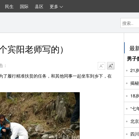
民生
国际
县区
更多
江西新闻
汽车新闻
互联网+
商业科技
社会万象
保险知识
汽车保养
地方资讯
热点新闻
个宾阳老师写的）
最
男子
击：
字号减小
字号增大
21
了履行精准扶贫的任务，和其他同事一起坐车到乡下，在
“七
北京
四川