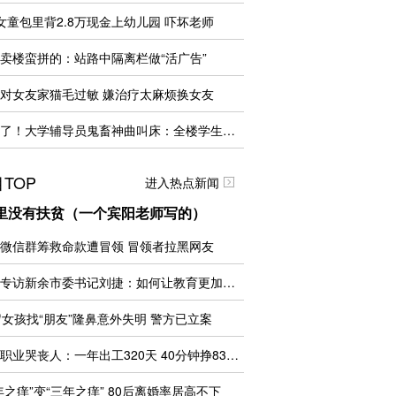
女童包里背2.8万现金上幼儿园 吓坏老师
卖楼蛮拼的：站路中隔离栏做“活广告”
对女友家猫毛过敏 嫌治疗太麻烦换女友
听炸了！大学辅导员鬼畜神曲叫床：全楼学生秒起
TOP
进入热点新闻
里没有扶贫（一个宾阳老师写的）
微信群筹救命款遭冒领 冒领者拉黑网友
央广专访新余市委书记刘捷：如何让教育更加公...
岁女孩找“朋友”隆鼻意外失明 警方已立案
揭秘职业哭丧人：一年出工320天 40分钟挣830元
年之痒”变“三年之痒” 80后离婚率居高不下