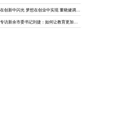
青春在创新中闪光 梦想在创业中实现 董晓健调研全市创
央广专访新余市委书记刘捷：如何让教育更加公平质量更高