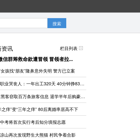
搜索
新资讯
栏目列表
微信群筹救命款遭冒领 冒领者拉...
岁女孩找“朋友”隆鼻意外失明 警方已立案
揭秘职业哭丧人：一年出工320天 40分钟挣830元
18岁黑客窃取百万条旅客信息 退学半年后购豪车
年之痒”变“三年之痒” 80后离婚率居高不下
中考将首次实行考后知分填报志愿
凉山再次发现野生大熊猫 村民争着合影