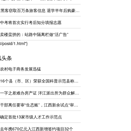
18岁黑客窃取百万条旅客信息 退学半年后购豪车
中考将首次实行考后知分填报志愿
卖楼蛮拼的：站路中隔离栏做“活广告”
si/posid/1.html"}
讯头条
农村电子商务发展迅猛
江西16个县（市、区）荣获全国科普示范县称号
姓名一字之差难办房产证 洋江派出所为群众解难题
领导干部离任要审“生态账”，江西新余试点“审山、审水
确定首批13家市级人才工作示范点
去年携670亿元入江西新增签约项目32个