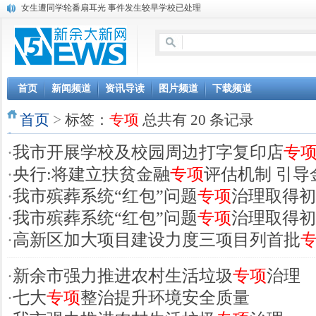
女生遭同学轮番扇耳光 事件发生较早学校已处理
奋力书写“四个全面”战略布局的江西答卷（图）
江西省委十三届十二次全体会议闭幕
李克强与16国领导人共乘高铁(图)
老夫妻斑马线上被撞死 事前多次用手电提醒车辆
传格力部分经销商选择退出 董明珠称这都不算什么
首页
新闻频道
资讯导读
图片频道
下载频道
郁亮：万科未来10年万科要做到万亿大市值
首页
我市“十二五”期间35个贫困村如期脱贫
>
标签：
专项
总共有 20 条记录
2015深圳国际旅游博览会12月4日启幕
·
我市开展学校及校园周边打字复印店
专
·
央行:将建立扶贫金融
专项
评估机制 引导
·
我市殡葬系统“红包”问题
专项
治理取得初
·
我市殡葬系统“红包”问题
专项
治理取得初
·
高新区加大项目建设力度三项目列首批
·
新余市强力推进农村生活垃圾
专项
治理
·
七大
专项
整治提升环境安全质量