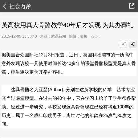
社会万象
英高校用真人骨骼教学40年后才发现 为其办葬礼
2015-12-05 13:56:40
来源：腾讯新闻
编辑：樊梅
点击：
字号减小
字号增大
据美国合众国际社12月3日报道，近日，英国利物浦市的一所高中
意外发现该校一具使用时间长达40多年的课堂骨骼模型竟是真人骨
骼，师生遂决定为其举办葬礼。
这具骨骼名为亚瑟(Arthur), 分别在这所学校的科学、艺术专业
充当过课堂模型。在过去的40年中，它在学习上给予了学生很多帮
助。经过进一步研究，学校发现这具骨骼现在已经有将近100年的
历史，属于一名成年印度男子，离世时他的年龄在25岁到30岁之
间。