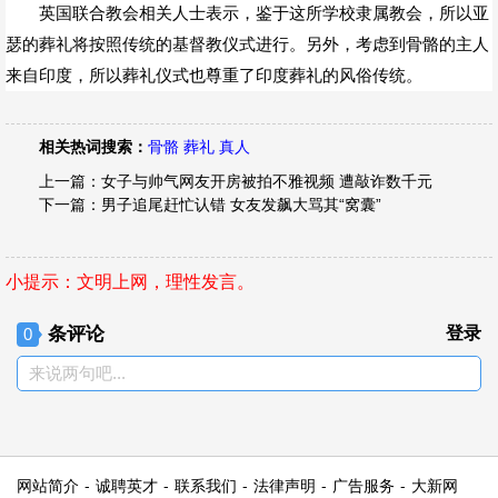
英国联合教会相关人士表示，鉴于这所学校隶属教会，所以亚
瑟的葬礼将按照传统的基督教仪式进行。另外，考虑到骨骼的主人
来自印度，所以葬礼仪式也尊重了印度葬礼的风俗传统。
相关热词搜索：
骨骼
葬礼
真人
上一篇：
女子与帅气网友开房被拍不雅视频 遭敲诈数千元
下一篇：
男子追尾赶忙认错 女友发飙大骂其“窝囊”
小提示：文明上网，理性发言。
条评论
登录
0
来说两句吧...
网站简介
-
诚聘英才
-
联系我们
-
法律声明
-
广告服务
-
大新网