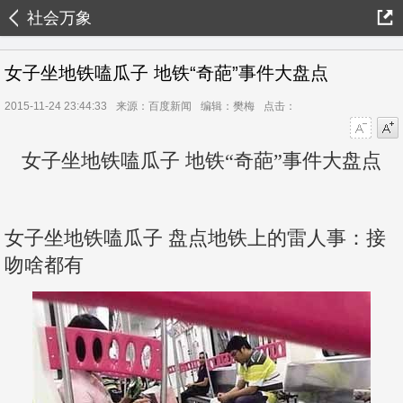
社会万象
女子坐地铁嗑瓜子 地铁“奇葩”事件大盘点
2015-11-24 23:44:33
来源：百度新闻
编辑：樊梅
点击：
字号减小
字号增大
女子坐地铁嗑瓜子 地铁“奇葩”事件大盘点
女子坐地铁嗑瓜子 盘点地铁上的雷人事：接
吻啥都有