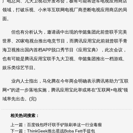
广电总局、九大卫视召开发布会，极有可能将进军电视应用商店
领域，打破乐视、小米等互联网电视厂商垄断电视应用商店的局
面。
但也有分析认为，邀请函中出现的华懿集团此前曾联手完美
世界、20家电视台推出电竞节目，而腾讯应用宝此前就曾联手青
海卫视推出国内首档APP脱口秀节目《应用宝典》，此次会议，
也有可能是腾讯应用宝联手九大卫视、华懿集团推出一档游戏、
娱乐类综艺节目。
业内人士指出，马化腾在今年两会明确表示腾讯将助力“互联
网+”的进一步落地实施，腾讯应用宝此举或将在“互联网+电视”领
域率先出击。(完)
相关热词搜索：
上一篇：
百度钱包呼吁联手铲除刷单这一行业毒瘤
下一篇：
ThinkGeek推出星战Boba Fett手提包