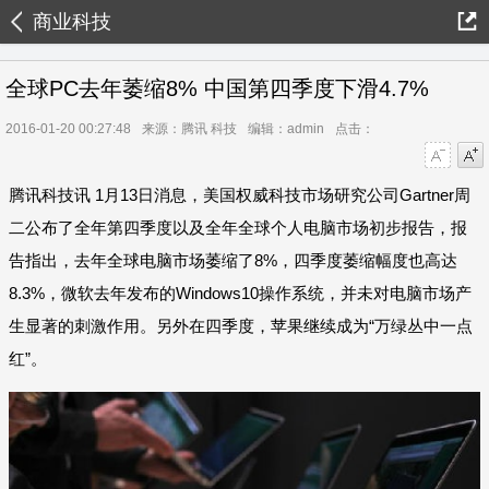
商业科技
全球PC去年萎缩8% 中国第四季度下滑4.7%
2016-01-20 00:27:48
来源：腾讯 科技
编辑：admin
点击：
字号减小
字号增大
腾讯科技讯 1月13日消息，美国权威科技市场研究公司Gartner周
二公布了全年第四季度以及全年全球个人电脑市场初步报告，报
告指出，去年全球电脑市场萎缩了8%，四季度萎缩幅度也高达
8.3%，微软去年发布的Windows10操作系统，并未对电脑市场产
生显著的刺激作用。另外在四季度，苹果继续成为“万绿丛中一点
红”。