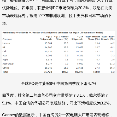
优势地位。四季度，联想全球PC市场份额为20.3%，联想在北美
市场表现优秀，抵消了中东非洲欧洲、拉丁美洲和日本市场的下
滑。
全球PC去年萎缩8% 中国第四季度下滑4.7%
四季度，排名第二的惠普公司交付量萎缩了8.1%，戴尔萎缩了
5.1%。中国台湾的华硕公司表现较好，同比下滑幅度仅为3.2%。
Gartner的数据显示，中国台湾另外一家电脑大厂宏碁表现糟糕，