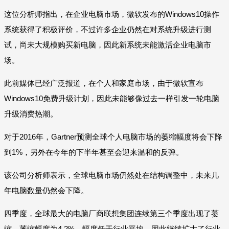
这位分析师指出，在企业电脑市场，微软发布的Windows10操作
系统获得了积极评价，不过许多企业仍然在对系统升级进行测
试，尚未大规模购买新电脑，因此新系统未能激活企业电脑市
场。
此前媒体已经广泛报道，在个人和家庭市场，由于微软宣布
Windows10免费升级计划，因此未能够像过去一样引发一轮电脑
升级消费热潮。
对于2016年，Gartner预测全球个人电脑市场的萎缩幅度将会下降
到1%，另外在今年的下半年甚至会迎来温和的反弹。
该公司分析师表示，全球电脑市场仍然处在结构调整中，未来几
年电脑数量仍然会下降。
四季度，全球最大的电脑厂商联想集团连续第三个季度出现了萎
缩，萎缩幅度为4.2%，幅度低于行业平均，因此继续扩大了行业